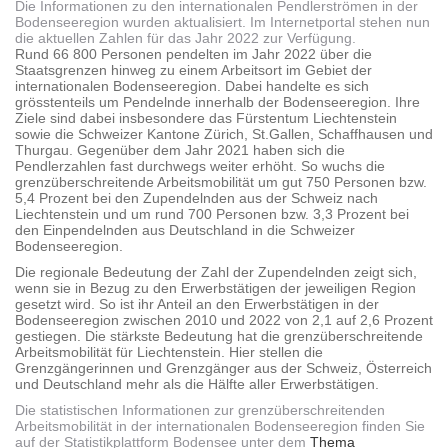
Die Informationen zu den internationalen Pendlerströmen in der
Bodenseeregion wurden aktualisiert. Im Internetportal stehen nun
die aktuellen Zahlen für das Jahr 2022 zur Verfügung.
Rund 66 800 Personen pendelten im Jahr 2022 über die
Staatsgrenzen hinweg zu einem Arbeitsort im Gebiet der
internationalen Bodenseeregion. Dabei handelte es sich
grösstenteils um Pendelnde innerhalb der Bodenseeregion. Ihre
Ziele sind dabei insbesondere das Fürstentum Liechtenstein
sowie die Schweizer Kantone Zürich, St.Gallen, Schaffhausen und
Thurgau. Gegenüber dem Jahr 2021 haben sich die
Pendlerzahlen fast durchwegs weiter erhöht. So wuchs die
grenzüberschreitende Arbeitsmobilität um gut 750 Personen bzw.
5,4 Prozent bei den Zupendelnden aus der Schweiz nach
Liechtenstein und um rund 700 Personen bzw. 3,3 Prozent bei
den Einpendelnden aus Deutschland in die Schweizer
Bodenseeregion.
Die regionale Bedeutung der Zahl der Zupendelnden zeigt sich,
wenn sie in Bezug zu den Erwerbstätigen der jeweiligen Region
gesetzt wird. So ist ihr Anteil an den Erwerbstätigen in der
Bodenseeregion zwischen 2010 und 2022 von 2,1 auf 2,6 Prozent
gestiegen. Die stärkste Bedeutung hat die grenzüberschreitende
Arbeitsmobilität für Liechtenstein. Hier stellen die
Grenzgängerinnen und Grenzgänger aus der Schweiz, Österreich
und Deutschland mehr als die Hälfte aller Erwerbstätigen.
Die statistischen Informationen zur grenzüberschreitenden
Arbeitsmobilität in der internationalen Bodenseeregion finden Sie
auf der Statistikplattform Bodensee unter dem
Thema