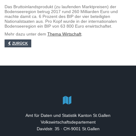
Das Bruttoinlandsprodukt (zu laufenden Marktpreisen) der
Bodenseeregion betrug 2017 rund 260 Milliarden Euro und
machte damit ca. 6 Prozent des BIP der vier beteiligten
Nationalstaaten aus. Pro Kopf wurde in der internationalen
Bodenseeregion ein BIP von 63 800 Euro erwirtschaftet.
Mehr dazu unter dem
Thema Wirtschaft
.
ZURÜCK
Amt für Daten und Statistik Kanton St.Gallen
Volkswirtschaftsdepartement
Davidstr. 35 · CH-9001 St.Gallen